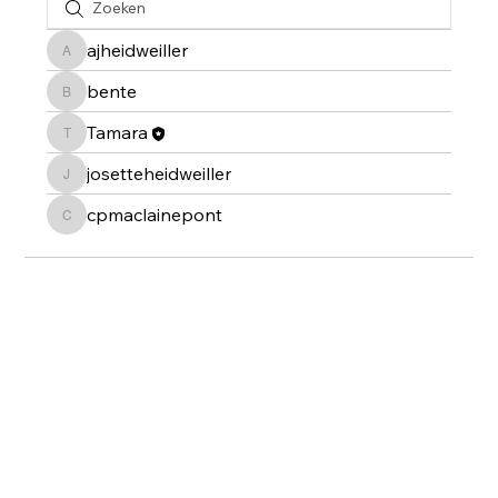
ajheidweiller
ajheidweiller
bente
bente
Tamara
Tamara
josetteheidweiller
josetteheidweiller
cpmaclainepont
cpmaclainepont