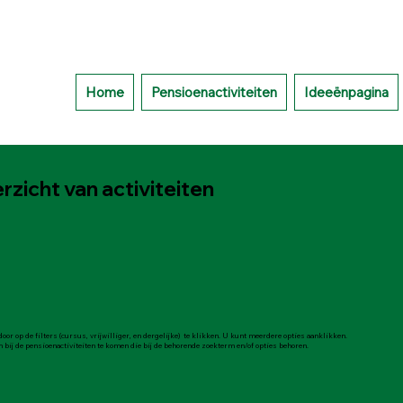
Home
Pensioenactiviteiten
Ideeënpagina
rzicht van activiteiten
 door op de filters (cursus, vrijwilliger, en dergelijke) te klikken. U kunt meerdere opties aanklikken.
 bij de pensioenactiviteiten te komen die bij de behorende zoekterm en/of opties behoren.