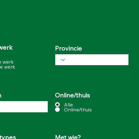
werk
Provincie
e werk
me werk
n
Online/thuis
Alle
Online/thuis
types
Met wie?