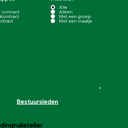
Alle
k contract
Alleen
dcontract
Met een groep
ntract
Met een maatje
Bestuursleden
ingruilatelier