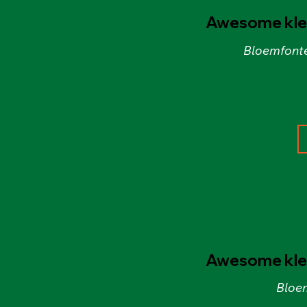
Awesome kled
Bloemfonte
Awesome kled
Bloem