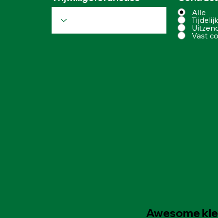
Alle
Tijdelij
Uitzen
Vast co
Awesome kled