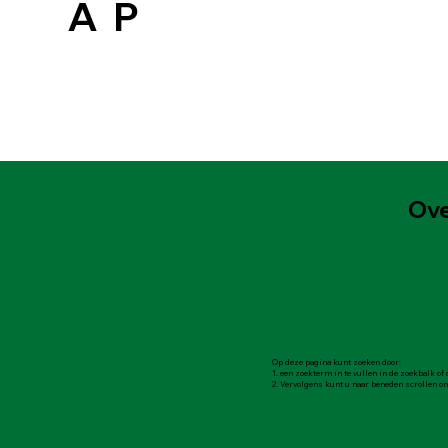
A
P
Ove
Op deze pagina kunt zoeken door:
1. een zoekterm in te vullen in de zoekbalk of
2. Vervolgens kunt u naar beneden scrollen om