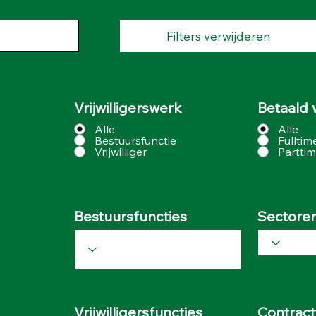
Filters verwijderen
Vrijwilligerswerk
Betaald 
Alle
Alle
Bestuursfunctie
Fulltim
Vrijwilliger
Partti
Bestuursfuncties
Sectore
Vrijwilligersfuncties
Contract