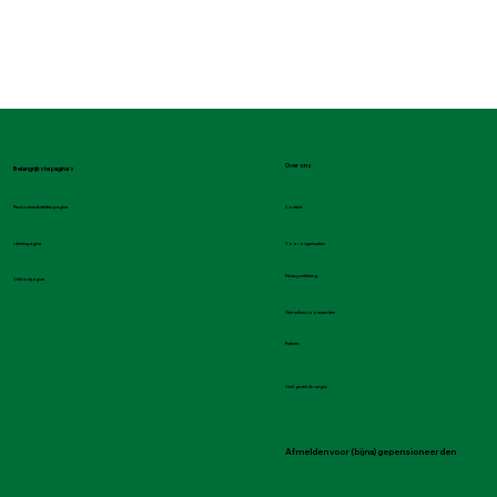
Over ons
Belangrijkste pagina's
Contact
Pensioenactiviteiten pagina
Voor organisaties
Ideeënpagina
Privacyverklaring
Verbindpagina
Gebruikersvoorwaarden
Partners
Veel gestelde vragen
Afmelden voor (bijna) gepensioneerden