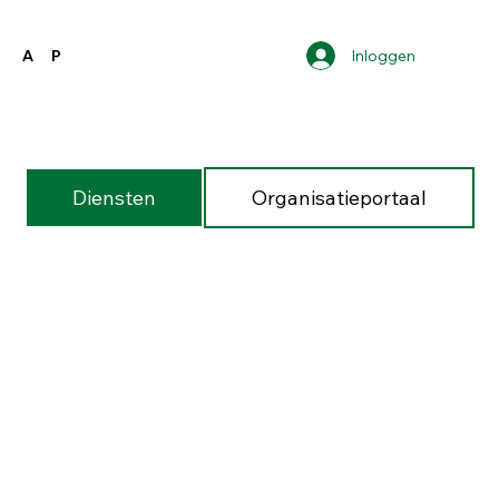
Inloggen
A
P
Diensten
Organisatieportaal