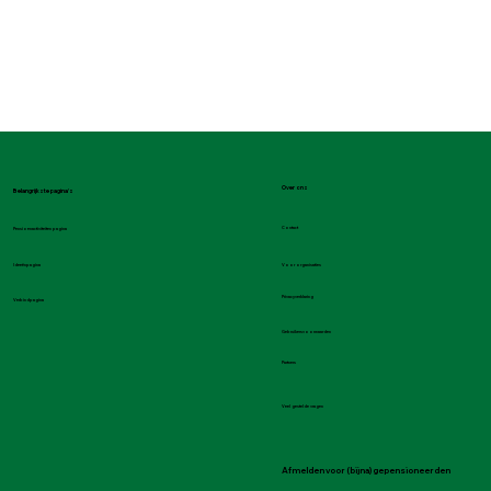
Over ons
Belangrijkste pagina's
Contact
Pensioenactiviteiten pagina
Voor organisaties
Ideeënpagina
Privacyverklaring
Verbindpagina
Gebruikersvoorwaarden
Partners
Veel gestelde vragen
Afmelden voor (bijna) gepensioneerden