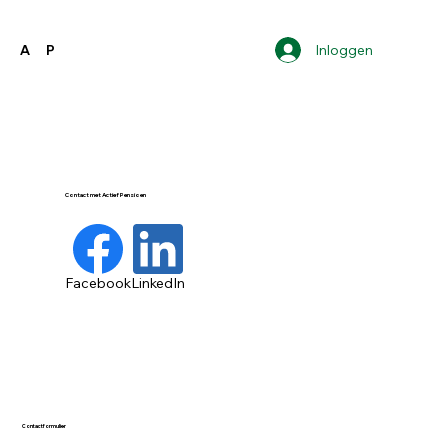
Inloggen
A
P
Contact met Actief Pensioen
Facebook
LinkedIn
Contactformulier