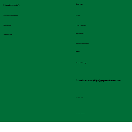
Over ons
Belangrijkste pagina's
Contact
Pensioenactiviteiten pagina
Voor organisaties
Ideeënpagina
Privacyverklaring
Verbindpagina
Gebruikersvoorwaarden
Partners
Veel gestelde vragen
Afmelden voor (bijna) gepensioneerden
KVK-nummer: 92156231
BTW-nummer: NL865908941B01