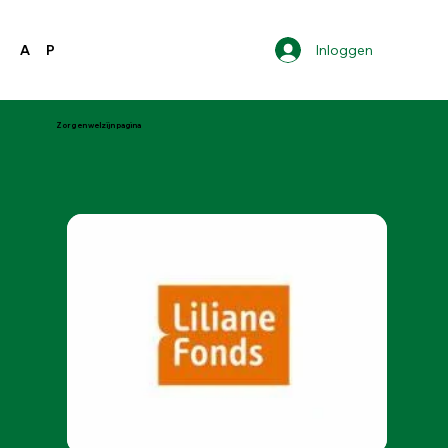
Inloggen
A
P
Zorg en welzijn pagina