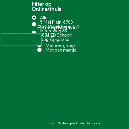
Filter op
Online/thuis
Alle
5 Mei Plein, 6703
CD, Wageningen
Filter op Met wie?
Heereweg 89
1871 ED Schoorl
Alle
Noord-Holland
Alleen
Meer laden
Met een groep
Met een maatje
3-daagse Hotel Jan van Scorel in Schoorl