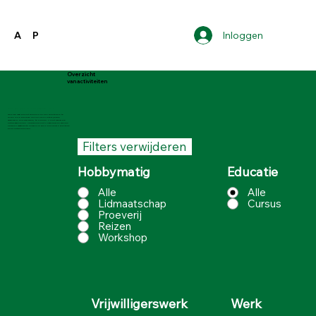
Inloggen
A
P
Overzicht
van activiteiten
Toelichting bij de pensioen activiteiten pagina
Op deze pagina kunt zoeken door een zoekterm in te
vullen in de zoekbalk of door op de filters (cursus,
vrijwilliger, en dergelijke) te klikken. U kunt meerdere
opties aanklikken. Vervolgens kunt u naar benden scrollen
om bij de vacatures te komen die bij de behorende zoekterm
en/of opties behoren.
Filters verwijderen
Hobbymatig
Educatie
Alle
Alle
Lidmaatschap
Cursus
Proeverij
Reizen
Workshop
Werk
Vrijwilligerswerk