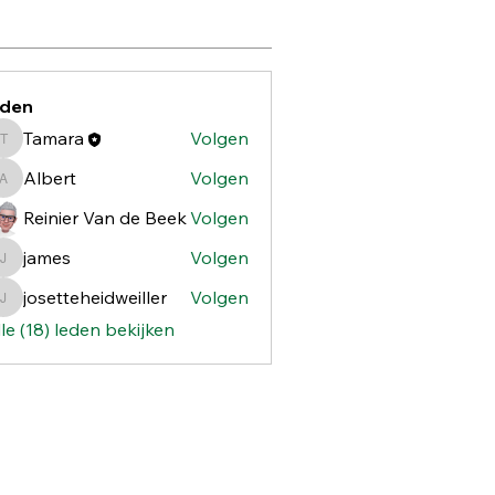
eden
Tamara
Volgen
Tamara
Albert
Volgen
Albert
Reinier Van de Beek
Volgen
james
Volgen
james
josetteheidweiller
Volgen
josetteheidweiller
le (18) leden bekijken