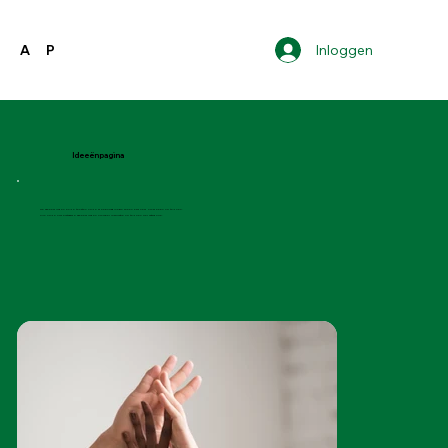
Inloggen
A
P
Ideeënpagina
De afbeeldingen en de teksten op de ideeënpagina zijn alleen bedoeld om ideeën op te doen.
Klik op de onderstaande afbeeldingen om meer inspiratie op te doen per categorie.