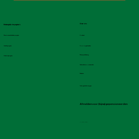
Over ons
Belangrijkste pagina's
Contact
Pensioenactiviteiten pagina
Voor organisaties
Ideeënpagina
Privacyverklaring
Verbindpagina
Gebruikersvoorwaarden
Partners
Veel gestelde vragen
Afmelden voor (bijna) gepensioneerden
KVK-nummer: 92156231