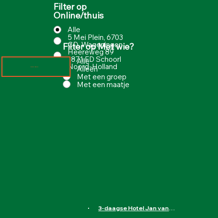
Filter op
Online/thuis
Alle
5 Mei Plein, 6703
CD, Wageningen
Filter op Met wie?
Heereweg 89
1871 ED Schoorl
Alle
Noord-Holland
Alleen
Meer laden
Met een groep
Met een maatje
3-daagse Hotel Jan van Scorel in Schoorl