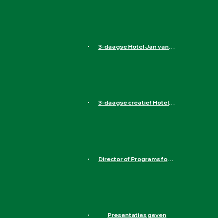
Heereweg 89, 1871 ED Schoorl, Nederland
Aanmelden
3-daagse Hotel Jan van Scorel in Schoorl
Heereweg 89, 1871 ED Schoorl, Nederland
Aanmelden
3-daagse creatief Hotel de Wereld in Wageningen
Hotel de Wereld, 5 Mei Plein, Wageningen, Nederland
Aanmelden
Director of Programs for Liliane Fonds
Havensingel 26, 5211 TX 's-Hertogenbosch, Nederland
Aanmelden
Presentaties geven