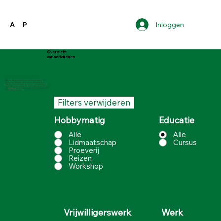
Inloggen
A
P
Overzicht
van activiteiten
Toelichting bij de pensioen activiteiten pagina
Op deze pagina kunt zoeken door een zoekterm in te
vullen in de zoekbalk of door op de filters (cursus,
vrijwilliger, en dergelijke) te klikken. U kunt meerdere
opties aanklikken. Vervolgens kunt u naar benden scrollen
om bij de vacatures te komen die bij de behorende zoekterm
en/of opties behoren.
Filters verwijderen
Hobbymatig
Educatie
Alle
Alle
Lidmaatschap
Cursus
Proeverij
Reizen
Workshop
Werk
Vrijwilligerswerk