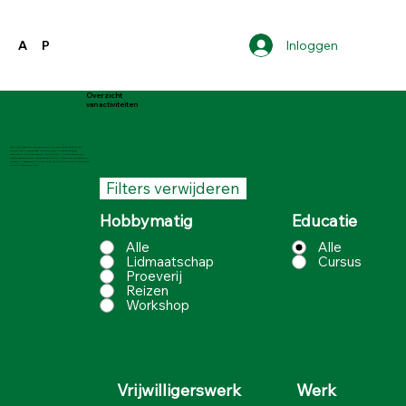
Inloggen
A
P
Overzicht
van activiteiten
Toelichting bij de pensioen activiteiten pagina
Op deze pagina kunt zoeken door een zoekterm in te
vullen in de zoekbalk of door op de filters (cursus,
vrijwilliger, en dergelijke) te klikken. U kunt meerdere
opties aanklikken. Vervolgens kunt u naar benden scrollen
om bij de vacatures te komen die bij de behorende zoekterm
en/of opties behoren.
Filters verwijderen
Hobbymatig
Educatie
Alle
Alle
Lidmaatschap
Cursus
Proeverij
Reizen
Workshop
Werk
Vrijwilligerswerk