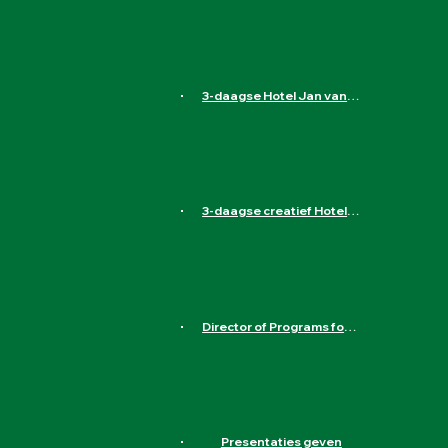
Heereweg 89, 1871 ED Schoorl, Nederland
Aanmelden
3-daagse Hotel Jan van Scorel in Schoorl
Heereweg 89, 1871 ED Schoorl, Nederland
Aanmelden
3-daagse creatief Hotel de Wereld in Wageningen
Hotel de Wereld, 5 Mei Plein, Wageningen, Nederland
Aanmelden
Director of Programs for Liliane Fonds
Havensingel 26, 5211 TX 's-Hertogenbosch, Nederland
Aanmelden
Presentaties geven