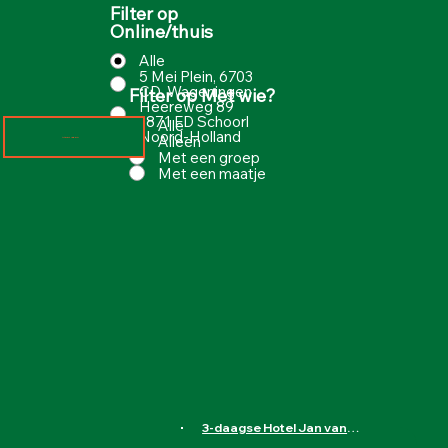
Filter op
Online/thuis
Alle
5 Mei Plein, 6703
CD, Wageningen
Filter op Met wie?
Heereweg 89
1871 ED Schoorl
Alle
Noord-Holland
Alleen
Meer laden
Met een groep
Met een maatje
3-daagse Hotel Jan van Scorel in Schoorl