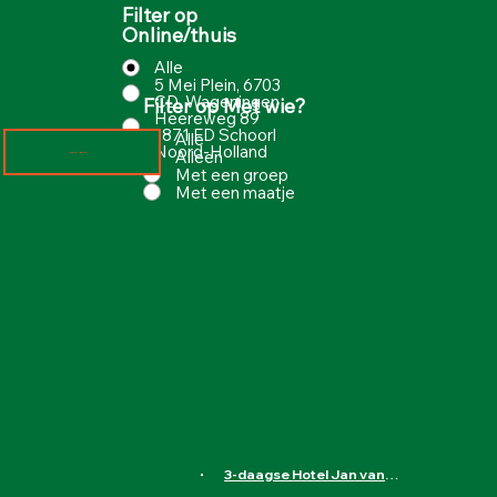
Filter op
Online/thuis
Alle
5 Mei Plein, 6703
CD, Wageningen
Filter op Met wie?
Heereweg 89
1871 ED Schoorl
Alle
Noord-Holland
Alleen
Meer laden
Met een groep
Met een maatje
3-daagse Hotel Jan van Scorel in Schoorl