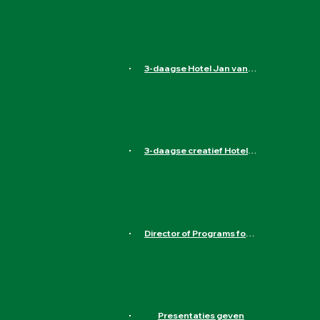
Heereweg 89, 1871 ED Schoorl, Nederland
Aanmelden
3-daagse Hotel Jan van Scorel in Schoorl
Heereweg 89, 1871 ED Schoorl, Nederland
Aanmelden
3-daagse creatief Hotel de Wereld in Wageningen
Hotel de Wereld, 5 Mei Plein, Wageningen, Nederland
Aanmelden
Director of Programs for Liliane Fonds
Havensingel 26, 5211 TX 's-Hertogenbosch, Nederland
Aanmelden
Presentaties geven