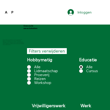
Inloggen
A
P
Overzicht
van activiteiten
Toelichting bij de pensioen activiteiten pagina
Op deze pagina kunt zoeken door een zoekterm in te
vullen in de zoekbalk of door op de filters (cursus,
vrijwilliger, en dergelijke) te klikken. U kunt meerdere
opties aanklikken. Vervolgens kunt u naar benden scrollen
om bij de vacatures te komen die bij de behorende zoekterm
en/of opties behoren.
Filters verwijderen
Hobbymatig
Educatie
Alle
Alle
Lidmaatschap
Cursus
Proeverij
Reizen
Workshop
Werk
Vrijwilligerswerk