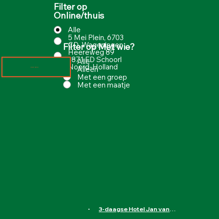
Filter op
Online/thuis
Alle
5 Mei Plein, 6703
CD, Wageningen
Filter op Met wie?
Heereweg 89
1871 ED Schoorl
Alle
Noord-Holland
Alleen
Meer laden
Met een groep
Met een maatje
3-daagse Hotel Jan van Scorel in Schoorl