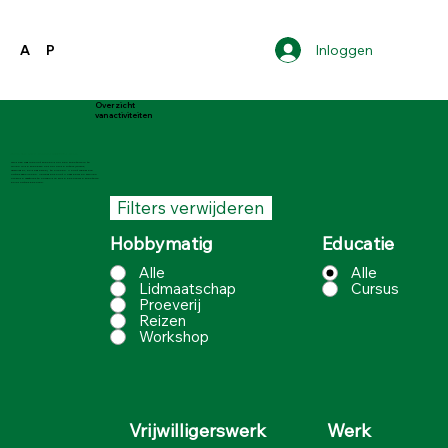
Inloggen
A
P
Overzicht
van activiteiten
Toelichting bij de pensioen activiteiten pagina
Op deze pagina kunt zoeken door een zoekterm in te
vullen in de zoekbalk of door op de filters (cursus,
vrijwilliger, en dergelijke) te klikken. U kunt meerdere
opties aanklikken. Vervolgens kunt u naar benden scrollen
om bij de vacatures te komen die bij de behorende zoekterm
en/of opties behoren.
Filters verwijderen
Hobbymatig
Educatie
Alle
Alle
Lidmaatschap
Cursus
Proeverij
Reizen
Workshop
Werk
Vrijwilligerswerk