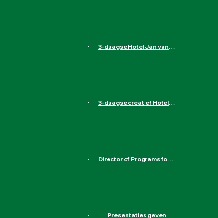
Heereweg 89, 1871 ED Schoorl, Nederland
Aanmelden
3-daagse Hotel Jan van Scorel in Schoorl
Heereweg 89, 1871 ED Schoorl, Nederland
Aanmelden
3-daagse creatief Hotel de Wereld in Wageningen
Hotel de Wereld, 5 Mei Plein, Wageningen, Nederland
Aanmelden
Director of Programs for Liliane Fonds
Havensingel 26, 5211 TX 's-Hertogenbosch, Nederland
Aanmelden
Presentaties geven