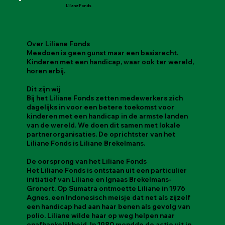
Liliane Fonds
Over Liliane Fonds
Meedoen is geen gunst maar een basisrecht.
Kinderen met een handicap, waar ook ter wereld,
horen erbij.
Dit zijn wij
Bij het Liliane Fonds zetten medewerkers zich
dagelijks in voor een betere toekomst voor
kinderen met een handicap in de armste landen
van de wereld. We doen dit samen met lokale
partnerorganisaties. De oprichtster van het
Liliane Fonds is Liliane Brekelmans.
De oorsprong van het Liliane Fonds
Het Liliane Fonds is ontstaan uit een particulier
initiatief van Liliane en Ignaas Brekelmans-
Gronert. Op Sumatra ontmoette Liliane in 1976
Agnes, een Indonesisch meisje dat net als zijzelf
een handicap had aan haar benen als gevolg van
polio. Liliane wilde haar op weg helpen naar
onafhankelijkheid. In 1980 mondde de actie uit in