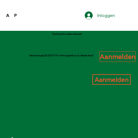
Inloggen
A
P
Technisch ondersteuner
Vorige pagina
Aanmelden
Havensingel 26, 5211 TX 's-Hertogenbosch, Nederland
Aanmelden