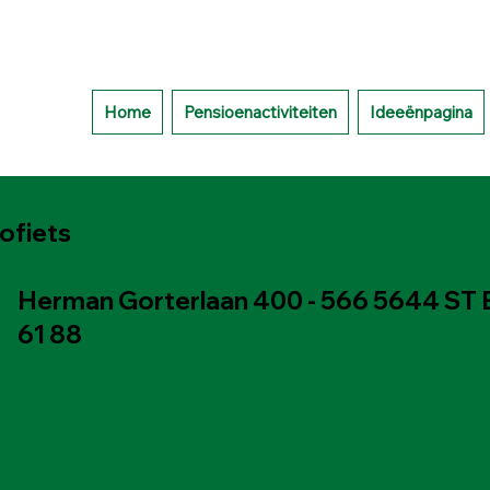
Home
Pensioenactiviteiten
Ideeënpagina
uofiets
Herman Gorterlaan 400 - 566 5644 ST 
61 88