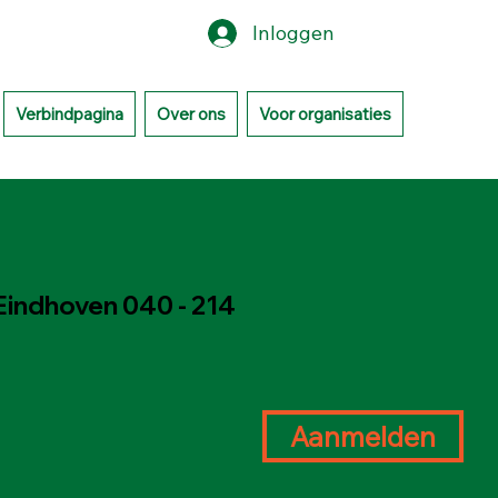
Inloggen
Verbindpagina
Over ons
Voor organisaties
Eindhoven 040 - 214
Aanmelden