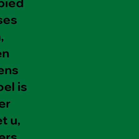
bied
ases
,
en
ens
el is
er
t u,
ers