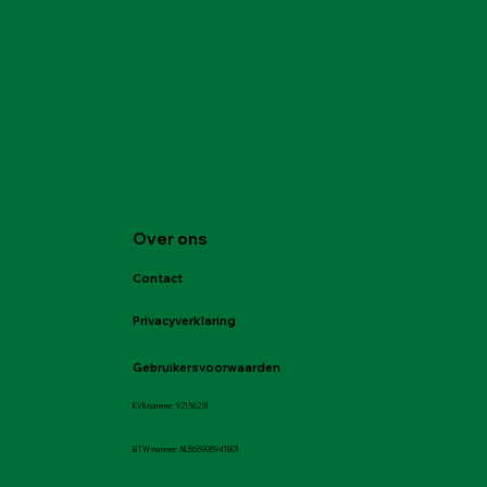
Over ons
Contact
Privacyverklaring
Gebruikersvoorwaarden
KVK-nummer: 92156231
BTW-nummer: NL865908941B01