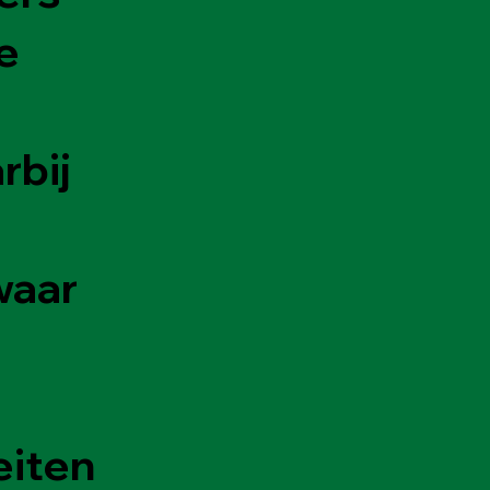
e
rbij
waar
eiten