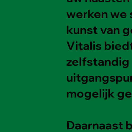
werken we 
kunst van g
Vitalis bied
zelfstandig
uitgangspun
mogelijk ge
Daarnaast bi