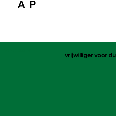
A
P
Vorige pagina
vrijwilliger voor d