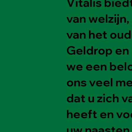
Vitalis bie
van welzijn,
van het oud
Geldrop en 
we een belo
ons veel mee
dat u zich v
heeft en vo
uw naasten