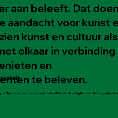
ier aan beleeft. Dat doe
e aandacht voor kunst 
 zien kunst en cultuur al
et elkaar in verbinding
genieten en
nten te beleven.
iviteit
 het behoud of verbeteren van de kwaliteit en de veiligheid van het dagelijks leven.